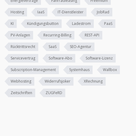
Energieverträge
Fahrradleasing
Freemium
Hosting
IaaS
IT-Dienstleister
JobRad
KI
Kündigungsbutton
Ladestrom
PaaS
PV-Anlagen
Recurring-Billing
REST-API
Rücktrittsrecht
SaaS
SEO-Agentur
Servicevertrag
Software-Abo
Software-Lizenz
Subscription-Management
Systemhaus
Wallbox
Webhosting
Widerrufsjoker
XRechnung
Zeitschriften
ZUGFeRD