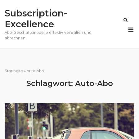
Skip
Subscription-
to
content
Excellence
M
Abo-Geschäftsmodelle effektiv verwalten und
abrechnen.
Startseite
»
Auto-Abo
Schlagwort:
Auto-Abo