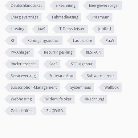
Deutschlandticket
E-Rechnung
Energieversorger
Energieverträge
Fahrradleasing
Freemium
Hosting
IaaS
IT-Dienstleister
JobRad
KI
Kündigungsbutton
Ladestrom
PaaS
PV-Anlagen
Recurring-Billing
REST-API
Rücktrittsrecht
SaaS
SEO-Agentur
Servicevertrag
Software-Abo
Software-Lizenz
Subscription-Management
Systemhaus
Wallbox
Webhosting
Widerrufsjoker
XRechnung
Zeitschriften
ZUGFeRD