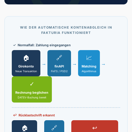
WIE DER AUTOMATISCHE KONTENABGLEICH IN
FAKTURIA FUNKTIONIERT
✓ Normalfall: Zahlung eingegangen
🏠
🔗
📈
→
→
→
Girokonto
finAPI
Matching
Neue Transaktion
FinTS / PSD2
Algorithmus
✓
Rechnung beglichen
DATEV-Buchung bereit
↩ Rücklastschrift erkannt
🏠
🔗
↩