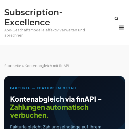
Skip
Subscription-
to
content
Excellence
M
Abo-Geschäftsmodelle effektiv verwalten und
abrechnen.
Startseite
»
Kontenabgleich mit finAPI
FAKTURIA — FEATURE IM DETAIL
Kontenabgleich via finAPI –
Zahlungen automatisch
verbuchen.
Fakturia gleicht Zahlungseingänge auf Ihrem