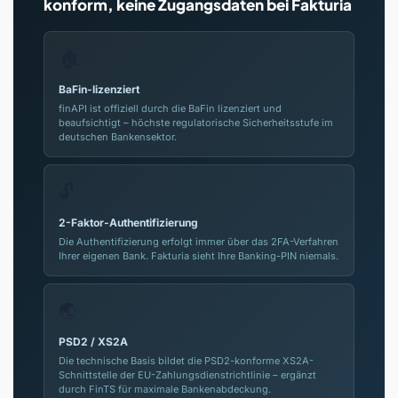
konform, keine Zugangsdaten bei Fakturia
🏠
BaFin-lizenziert
finAPI ist offiziell durch die BaFin lizenziert und
beaufsichtigt – höchste regulatorische Sicherheitsstufe im
deutschen Bankensektor.
🔓
2-Faktor-Authentifizierung
Die Authentifizierung erfolgt immer über das 2FA-Verfahren
Ihrer eigenen Bank. Fakturia sieht Ihre Banking-PIN niemals.
🌏
PSD2 / XS2A
Die technische Basis bildet die PSD2-konforme XS2A-
Schnittstelle der EU-Zahlungsdienstrichtlinie – ergänzt
durch FinTS für maximale Bankenabdeckung.