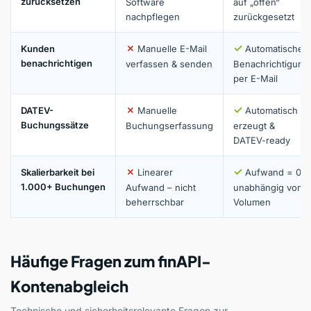
zurücksetzen
Software
auf „offen“
nachpflegen
zurückgesetzt
✗
✓
Kunden
Manuelle E-Mail
Automatische
benachrichtigen
verfassen & senden
Benachrichtigung
per E-Mail
✗
✓
DATEV-
Manuelle
Automatisch
Buchungssätze
Buchungserfassung
erzeugt &
DATEV-ready
✗
✓
Skalierbarkeit bei
Linearer
Aufwand = 0,
1.000+ Buchungen
Aufwand – nicht
unabhängig vom
beherrschbar
Volumen
Häufige Fragen zum finAPI-
Kontenabgleich
Technische und sicherheitsrelevante Fragen zur