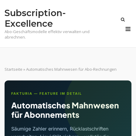
Skip
Subscription-
to
content
Excellence
M
Abo-Geschäftsmodelle effektiv verwalten und
abrechnen.
Startseite
»
Automatisches Mahnwesen für Abo-Rechnungen
FAKTURIA — FEATURE IM DETAIL
Automatisches Mahnwesen
für Abonnements
Säumige Zahler erinnern, Rücklastschriften