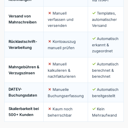
via finAPI
✗
✓
Manuell
Templates,
Versand von
verfassen und
automatischer
Mahnschreiben
versenden
Versand
✓
Automatisch
✗
Rücklastschrift-
Kontoauszug
erkannt &
Verarbeitung
manuell prüfen
zugeordnet
✗
✓
Manuell
Automatisch
Mahngebühren &
kalkulieren &
berechnet &
Verzugszinsen
nachfakturieren
berechnet
✗
✓
DATEV-
Manuelle
Automatisch
Buchungsdaten
Buchungserfassung
bereitgestellt
✗
✓
Skalierbarkeit bei
Kaum noch
Kein
500+ Kunden
beherrschbar
Mehraufwand