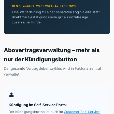
OLG Düsseldorf · 23.05.2024 · Az. I-20 U 3/23
Eine Weiterleitung zu einer separaten Login-Seite statt
direkt zur Bestätigungsseite gilt als unzulässige
zusätzliche Hürde.
Abovertragsverwaltung – mehr als
nur der Kündigungsbutton
Der gesamte Vertragslebenszyklus wird in Fakturia zentral
verwaltet.
👤
Kündigung im Self-Service Portal
Der Kündigungsbutton ist auch im
Customer Self-Service