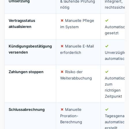
Umsetzung
& laufende Prüfung
integriert,
nötig
rechtssicher
✗
✓
Vertragsstatus
Manuelle Pflege
aktualisieren
im System
Automatisch
gesetzt
✗
✓
Kündigungsbestätigung
Manuelle E-Mail
versenden
erforderlich
Unverzüglich
automatisch
✗
✓
Zahlungen stoppen
Risiko der
Weiterabbuchung
Automatisch
zum
richtigen
Zeitpunkt
✗
✓
Schlussabrechnung
Manuelle
Proration-
Tagesgenau
Berechnung
automatisch
erstellt