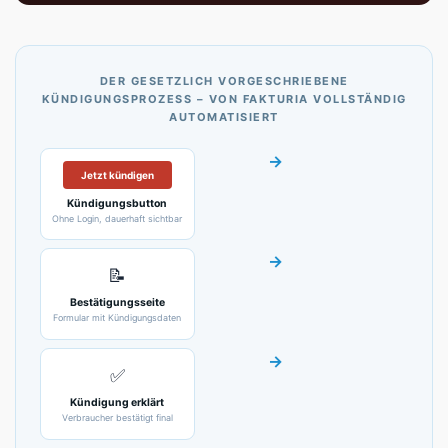
DER GESETZLICH VORGESCHRIEBENE
KÜNDIGUNGSPROZESS – VON FAKTURIA VOLLSTÄNDIG
AUTOMATISIERT
→
Jetzt kündigen
Kündigungsbutton
Ohne Login, dauerhaft sichtbar
→
📝
Bestätigungsseite
Formular mit Kündigungsdaten
→
✅
Kündigung erklärt
Verbraucher bestätigt final