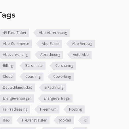
Tags
49-Euro-Ticket
Abo-Abrechnung
Abo-Commerce
Abo-Fallen
Abo-Vertrag
Aboverwaltung
Abrechnung
Auto-Abo
Billing
Büromiete
Carsharing
Cloud
Coaching
Coworking
Deutschlandticket
E-Rechnung
Energieversorger
Energieverträge
Fahrradleasing
Freemium
Hosting
IaaS
IT-Dienstleister
JobRad
KI