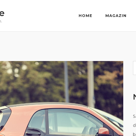
e
HOME
MAGAZIN
n.
S
S
d
b