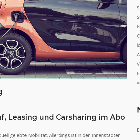
S
S
K
C
l
A
V
E
v
g
uf, Leasing und Carsharing im Abo
E
uell gelebte Mobilität. Allerdings ist in den Innenstädten