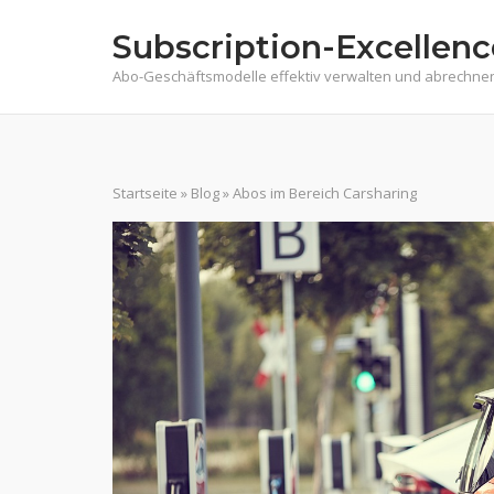
Skip
Subscription-Excellenc
to
content
Abo-Geschäftsmodelle effektiv verwalten und abrechne
Startseite
»
Blog
»
Abos im Bereich Carsharing