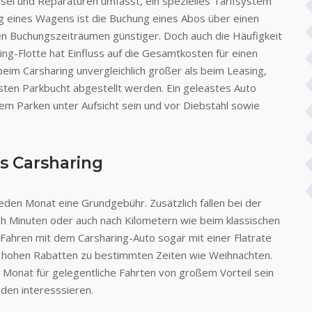
sel und Reparaturen umfasst, ein spezielles Tarifsystem
ng eines Wagens ist die Buchung eines Abos über einen
ren Buchungszeiträumen günstiger. Doch auch die Häufigkeit
ng-Flotte hat Einfluss auf die Gesamtkosten für einen
beim Carsharing unvergleichlich größer als beim Leasing,
sten Parkbucht abgestellt werden. Ein geleastes Auto
em Parken unter Aufsicht sein und vor Diebstahl sowie
s Carsharing
eden Monat eine Grundgebühr. Zusätzlich fallen bei der
h Minuten oder auch nach Kilometern wie beim klassischen
Fahren mit dem Carsharing-Auto sogar mit einer Flatrate
t hohen Rabatten zu bestimmten Zeiten wie Weihnachten.
 Monat für gelegentliche Fahrten von großem Vorteil sein
nden interesssieren.