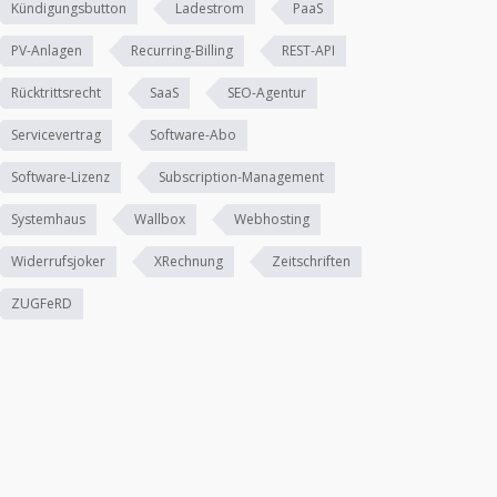
Kündigungsbutton
Ladestrom
PaaS
PV-Anlagen
Recurring-Billing
REST-API
Rücktrittsrecht
SaaS
SEO-Agentur
Servicevertrag
Software-Abo
Software-Lizenz
Subscription-Management
Systemhaus
Wallbox
Webhosting
Widerrufsjoker
XRechnung
Zeitschriften
ZUGFeRD