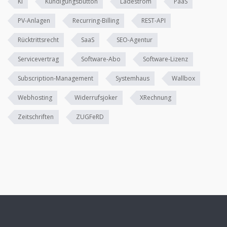
KI
Kündigungsbutton
Ladestrom
PaaS
PV-Anlagen
Recurring-Billing
REST-API
Rücktrittsrecht
SaaS
SEO-Agentur
Servicevertrag
Software-Abo
Software-Lizenz
Subscription-Management
Systemhaus
Wallbox
Webhosting
Widerrufsjoker
XRechnung
Zeitschriften
ZUGFeRD