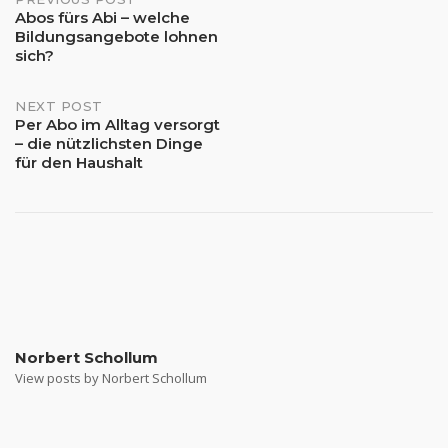
Post
Abos fürs Abi – welche
Bildungsangebote lohnen
navigation
sich?
NEXT POST
Per Abo im Alltag versorgt
– die nützlichsten Dinge
für den Haushalt
Norbert Schollum
View posts by Norbert Schollum