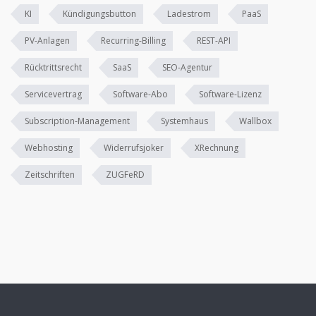
KI
Kündigungsbutton
Ladestrom
PaaS
PV-Anlagen
Recurring-Billing
REST-API
Rücktrittsrecht
SaaS
SEO-Agentur
Servicevertrag
Software-Abo
Software-Lizenz
Subscription-Management
Systemhaus
Wallbox
Webhosting
Widerrufsjoker
XRechnung
Zeitschriften
ZUGFeRD