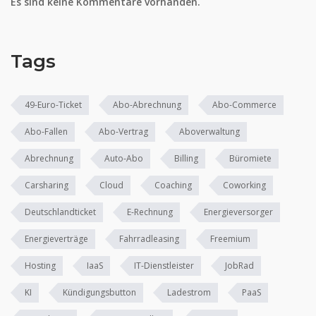
Es sind keine Kommentare vorhanden.
Tags
49-Euro-Ticket
Abo-Abrechnung
Abo-Commerce
Abo-Fallen
Abo-Vertrag
Aboverwaltung
Abrechnung
Auto-Abo
Billing
Büromiete
Carsharing
Cloud
Coaching
Coworking
Deutschlandticket
E-Rechnung
Energieversorger
Energieverträge
Fahrradleasing
Freemium
Hosting
IaaS
IT-Dienstleister
JobRad
KI
Kündigungsbutton
Ladestrom
PaaS