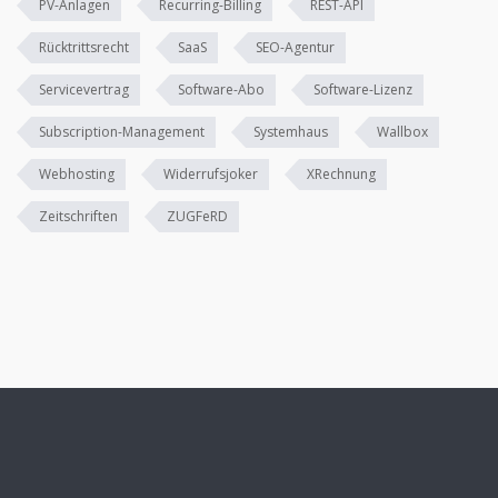
PV-Anlagen
Recurring-Billing
REST-API
Rücktrittsrecht
SaaS
SEO-Agentur
Servicevertrag
Software-Abo
Software-Lizenz
Subscription-Management
Systemhaus
Wallbox
Webhosting
Widerrufsjoker
XRechnung
Zeitschriften
ZUGFeRD