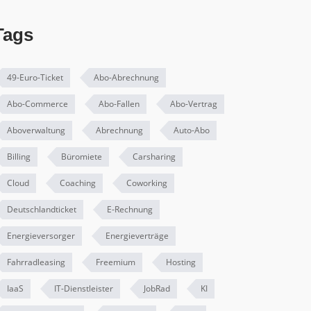
Tags
49-Euro-Ticket
Abo-Abrechnung
Abo-Commerce
Abo-Fallen
Abo-Vertrag
Aboverwaltung
Abrechnung
Auto-Abo
Billing
Büromiete
Carsharing
Cloud
Coaching
Coworking
Deutschlandticket
E-Rechnung
Energieversorger
Energieverträge
Fahrradleasing
Freemium
Hosting
IaaS
IT-Dienstleister
JobRad
KI