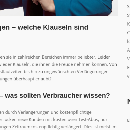
S
S
K
en – welche Klauseln sind
C
l
A
n sie in zahlreichen Bereichen immer beliebter. Leider
V
eder Klauseln, die ihnen die Freude nehmen können. Von
E
tlaufzeiten bis hin zu ungewünschten Verlängerungen –
v
ungen überhaupt erlaubt?
– was sollten Verbraucher wissen?
n durch Verlängerungen und kostenpflichtige
r locken neue Kunden mit kostenlosen Test-Abos, nur
E
angen Zeitraumkostenpflichtig verlängert. Dies ist meist im