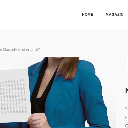
HOME
MAGAZIN
 Klauseln sind erlaubt?
S
S
F
G