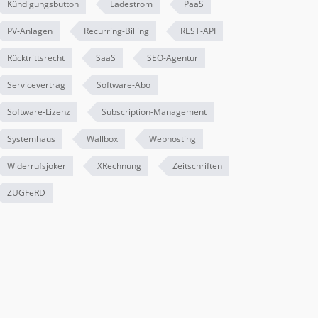
Kündigungsbutton
Ladestrom
PaaS
PV-Anlagen
Recurring-Billing
REST-API
Rücktrittsrecht
SaaS
SEO-Agentur
Servicevertrag
Software-Abo
Software-Lizenz
Subscription-Management
Systemhaus
Wallbox
Webhosting
Widerrufsjoker
XRechnung
Zeitschriften
ZUGFeRD