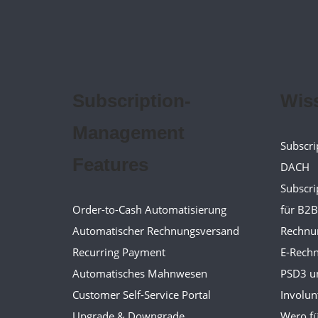
Subscription-
Wis
Management
Subscri
Features
DACH
Subscr
Order-to-Cash Automatisierung
für B2B
Automatischer Rechnungsversand
Rechnu
Recurring Payment
E-Rechn
Automatisches Mahnwesen
PSD3 u
Customer Self-Service Portal
Involun
Upgrade & Downgrade
Wero f