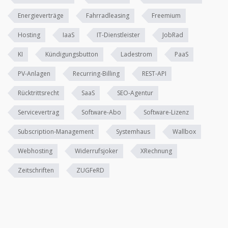
Energieverträge
Fahrradleasing
Freemium
Hosting
IaaS
IT-Dienstleister
JobRad
KI
Kündigungsbutton
Ladestrom
PaaS
PV-Anlagen
Recurring-Billing
REST-API
Rücktrittsrecht
SaaS
SEO-Agentur
Servicevertrag
Software-Abo
Software-Lizenz
Subscription-Management
Systemhaus
Wallbox
Webhosting
Widerrufsjoker
XRechnung
Zeitschriften
ZUGFeRD