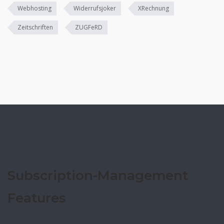
Webhosting
Widerrufsjoker
XRechnung
Zeitschriften
ZUGFeRD
Subscription-Management
Features