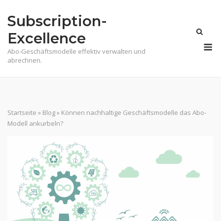
Skip
Subscription-
to
content
Excellence
M
Abo-Geschäftsmodelle effektiv verwalten und
abrechnen.
Startseite
»
Blog
»
Können nachhaltige Geschäftsmodelle das Abo-
Modell ankurbeln?