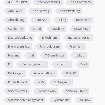
49-Euro-Ticket
Abo-Abrechnung
Abo-Commerce
Abo-Fallen
Abo-Vertrag
Aboverwaltung
Abrechnung
Auto-Abo
Billing
Büromiete
Carsharing
Cloud
Coaching
Coworking
Deutschlandticket
E-Rechnung
Energieversorger
Energieverträge
Fahrradleasing
Freemium
Hosting
IaaS
IT-Dienstleister
JobRad
KI
Kündigungsbutton
Ladestrom
PaaS
PV-Anlagen
Recurring-Billing
REST-API
Rücktrittsrecht
SaaS
SEO-Agentur
Servicevertrag
Software-Abo
Software-Lizenz
Subscription-Management
Systemhaus
Wallbox