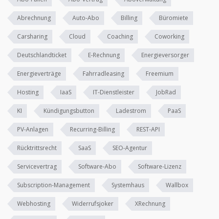
Abrechnung
Auto-Abo
Billing
Büromiete
Carsharing
Cloud
Coaching
Coworking
Deutschlandticket
E-Rechnung
Energieversorger
Energieverträge
Fahrradleasing
Freemium
Hosting
IaaS
IT-Dienstleister
JobRad
KI
Kündigungsbutton
Ladestrom
PaaS
PV-Anlagen
Recurring-Billing
REST-API
Rücktrittsrecht
SaaS
SEO-Agentur
Servicevertrag
Software-Abo
Software-Lizenz
Subscription-Management
Systemhaus
Wallbox
Webhosting
Widerrufsjoker
XRechnung