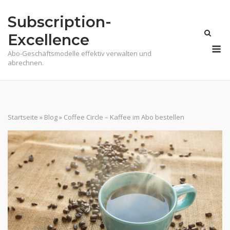
Skip
Subscription-
to
content
Excellence
M
Abo-Geschäftsmodelle effektiv verwalten und
abrechnen.
Startseite
»
Blog
»
Coffee Circle – Kaffee im Abo bestellen