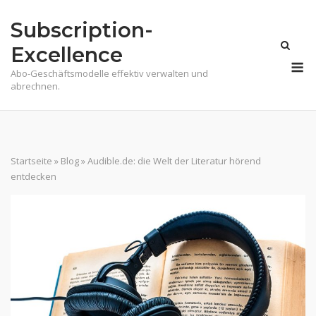
Skip
Subscription-
to
content
Excellence
M
Abo-Geschäftsmodelle effektiv verwalten und
abrechnen.
Startseite
»
Blog
»
Audible.de: die Welt der Literatur hörend
entdecken