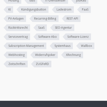
Hosting
IaaS
IT-Dienstleister
JobRad
KI
Kündigungsbutton
Ladestrom
PaaS
PV-Anlagen
Recurring-Billing
REST-API
Rücktrittsrecht
SaaS
SEO-Agentur
Servicevertrag
Software-Abo
Software-Lizenz
Subscription-Management
Systemhaus
Wallbox
Webhosting
Widerrufsjoker
XRechnung
Zeitschriften
ZUGFeRD