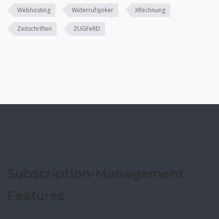
Webhosting
Widerrufsjoker
XRechnung
Zeitschriften
ZUGFeRD
Subscription-Management
Features