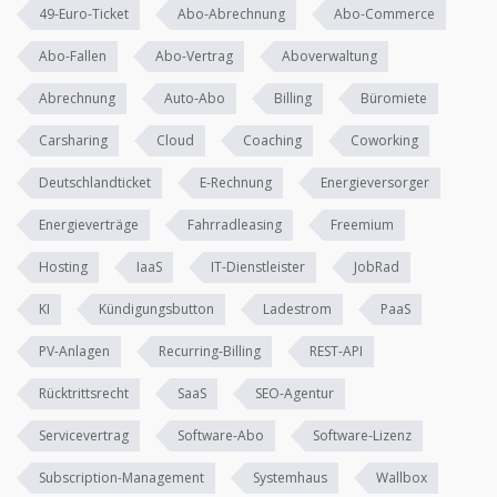
49-Euro-Ticket
Abo-Abrechnung
Abo-Commerce
Abo-Fallen
Abo-Vertrag
Aboverwaltung
Abrechnung
Auto-Abo
Billing
Büromiete
Carsharing
Cloud
Coaching
Coworking
Deutschlandticket
E-Rechnung
Energieversorger
Energieverträge
Fahrradleasing
Freemium
Hosting
IaaS
IT-Dienstleister
JobRad
KI
Kündigungsbutton
Ladestrom
PaaS
PV-Anlagen
Recurring-Billing
REST-API
Rücktrittsrecht
SaaS
SEO-Agentur
Servicevertrag
Software-Abo
Software-Lizenz
Subscription-Management
Systemhaus
Wallbox