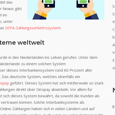
del das
S
r hinaus gibt
S
h im
n, unter
K
das
SEPA-Zahlungsverkehrssystem
.
C
l
steme weltweit
A
V
rde in den Niederlanden ins Leben gerufen. Unter dem
E
Niederlande zu einem solchen System
v
r dieses Interbankensystem rund 60 Prozent aller
. Das deutsche System, welches ebenfalls ein
ropay
geführt. Dieses System hat sich mittlerweile so stark
Zahlungen direkt über Giropay abwickeln. Vor allem für
t sich dieses System bewährt, da sowohl die Kunden als
g vertrauen können. Solche Interbanksysteme als
E
Online-Zahlungen haben sich in vielen Ländern und auf