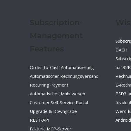
Subscription-
Wis
Management
Subscri
Features
DACH
Subscr
Order-to-Cash Automatisierung
für B2B
Automatischer Rechnungsversand
Rechnu
Recurring Payment
E-Rechn
Automatisches Mahnwesen
PSD3 u
Customer Self-Service Portal
Involun
Upgrade & Downgrade
Wero f
REST-API
Androi
Fakturia MCP-Server