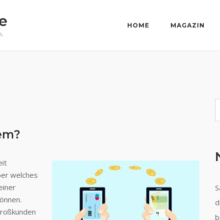
e
HOME
MAGAZIN
n.
S
tem?
it
ber welches
einer
S
önnen.
d
Großkunden
b