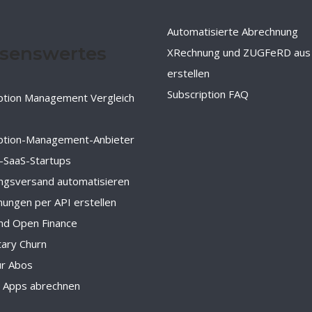
Automatisierte Abrechnung
senswertes
XRechnung und ZUGFeRD aus
erstellen
Subscription FAQ
ption Management Vergleich
iption-Management-Anbieter
-SaaS-Startups
ngsversand automatisieren
ungen per API erstellen
nd Open Finance
tary Churn
ür Abos
d Apps abrechnen