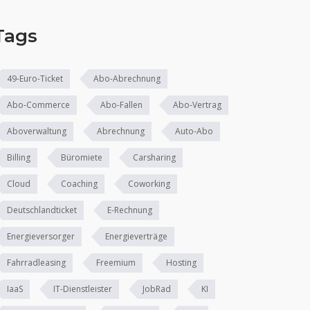
Tags
49-Euro-Ticket
Abo-Abrechnung
Abo-Commerce
Abo-Fallen
Abo-Vertrag
Aboverwaltung
Abrechnung
Auto-Abo
Billing
Büromiete
Carsharing
Cloud
Coaching
Coworking
Deutschlandticket
E-Rechnung
Energieversorger
Energieverträge
Fahrradleasing
Freemium
Hosting
IaaS
IT-Dienstleister
JobRad
KI