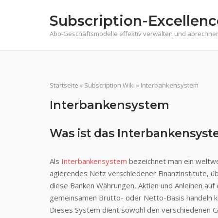
Skip
Subscription-Excellenc
to
content
Abo-Geschäftsmodelle effektiv verwalten und abrechne
Startseite
»
Subscription Wiki
»
Interbankensystem
Interbankensystem
Was ist das Interbankensys
Als
Interbankensystem
bezeichnet man ein weltwe
agierendes Netz verschiedener Finanzinstitute, ü
diese Banken Währungen, Aktien und Anleihen auf 
gemeinsamen Brutto- oder Netto-Basis handeln k
Dieses System dient sowohl den verschiedenen 