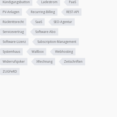
Kündigungsbutton
Ladestrom
PaaS
PV-Anlagen
Recurring-Billing
REST-API
Rücktrittsrecht
SaaS
SEO-Agentur
Servicevertrag
Software-Abo
Software-Lizenz
Subscription-Management
Systemhaus
Wallbox
Webhosting
Widerrufsjoker
XRechnung
Zeitschriften
ZUGFeRD