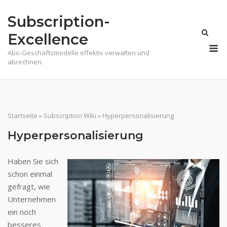
Skip
Subscription-
to
content
Excellence
M
Abo-Geschäftsmodelle effektiv verwalten und
abrechnen.
Startseite
»
Subscription Wiki
»
Hyperpersonalisierung
Hyperpersonalisierung
Haben Sie sich
schon einmal
gefragt, wie
Unternehmen
ein noch
besseres