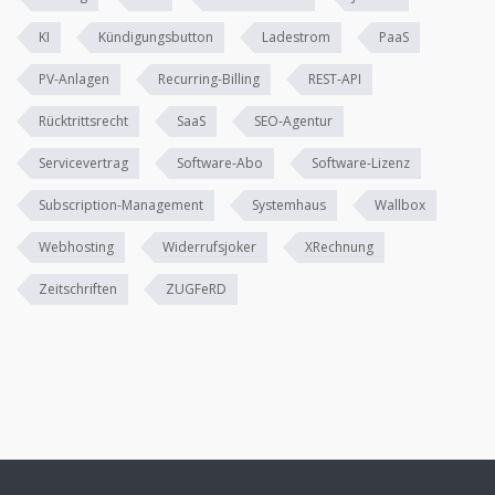
KI
Kündigungsbutton
Ladestrom
PaaS
PV-Anlagen
Recurring-Billing
REST-API
Rücktrittsrecht
SaaS
SEO-Agentur
Servicevertrag
Software-Abo
Software-Lizenz
Subscription-Management
Systemhaus
Wallbox
Webhosting
Widerrufsjoker
XRechnung
Zeitschriften
ZUGFeRD