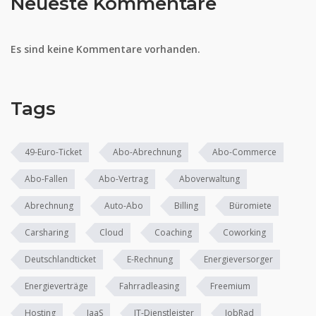
Neueste Kommentare
Es sind keine Kommentare vorhanden.
Tags
49-Euro-Ticket
Abo-Abrechnung
Abo-Commerce
Abo-Fallen
Abo-Vertrag
Aboverwaltung
Abrechnung
Auto-Abo
Billing
Büromiete
Carsharing
Cloud
Coaching
Coworking
Deutschlandticket
E-Rechnung
Energieversorger
Energieverträge
Fahrradleasing
Freemium
Hosting
IaaS
IT-Dienstleister
JobRad