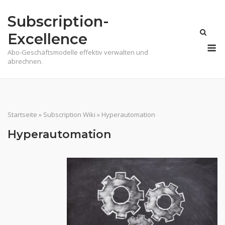
Skip
Subscription-
to
content
Excellence
M
Abo-Geschäftsmodelle effektiv verwalten und
abrechnen.
Startseite
»
Subscription Wiki
»
Hyperautomation
Hyperautomation