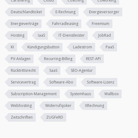
Carsharing
Cloud
Coaching
Coworking
Deutschlandticket
E-Rechnung
Energieversorger
Energieverträge
Fahrradleasing
Freemium
Hosting
IaaS
IT-Dienstleister
JobRad
KI
Kündigungsbutton
Ladestrom
PaaS
PV-Anlagen
Recurring-Billing
REST-API
Rücktrittsrecht
SaaS
SEO-Agentur
Servicevertrag
Software-Abo
Software-Lizenz
Subscription-Management
Systemhaus
Wallbox
Webhosting
Widerrufsjoker
XRechnung
Zeitschriften
ZUGFeRD