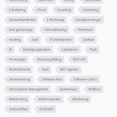
Carsharing
Cloud
Coaching
Coworking
Deutschlandticket
E-Rechnung
Energieversorger
Energieverträge
Fahrradleasing
Freemium
Hosting
IaaS
IT-Dienstleister
JobRad
KI
Kündigungsbutton
Ladestrom
PaaS
PV-Anlagen
Recurring-Billing
REST-API
Rücktrittsrecht
SaaS
SEO-Agentur
Servicevertrag
Software-Abo
Software-Lizenz
Subscription-Management
Systemhaus
Wallbox
Webhosting
Widerrufsjoker
XRechnung
Zeitschriften
ZUGFeRD