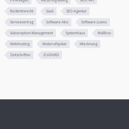
PV-Anlagen
Recurring-Billing
REST-API
Rücktrittsrecht
SaaS
SEO-Agentur
Servicevertrag
Software-Abo
Software-Lizenz
Subscription-Management
Systemhaus
Wallbox
Webhosting
Widerrufsjoker
XRechnung
Zeitschriften
ZUGFeRD