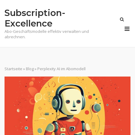
Skip
Subscription-
to
content
Excellence
M
Abo-Geschäftsmodelle effektiv verwalten und
abrechnen.
Startseite
»
Blog
»
Perplexity AI im Abomodell