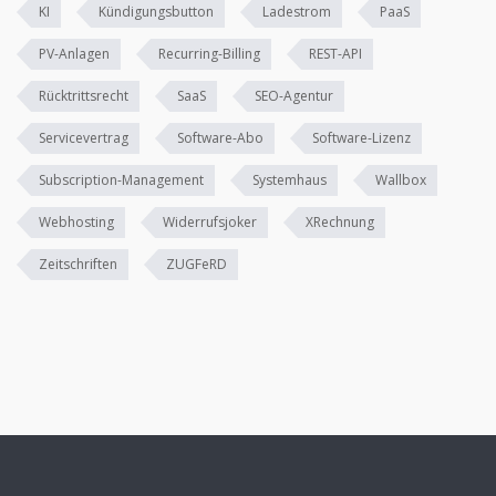
KI
Kündigungsbutton
Ladestrom
PaaS
PV-Anlagen
Recurring-Billing
REST-API
Rücktrittsrecht
SaaS
SEO-Agentur
Servicevertrag
Software-Abo
Software-Lizenz
Subscription-Management
Systemhaus
Wallbox
Webhosting
Widerrufsjoker
XRechnung
Zeitschriften
ZUGFeRD