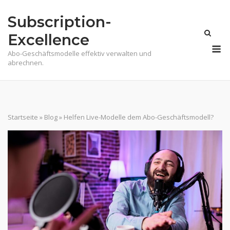
Skip
Subscription-
to
content
Excellence
M
Abo-Geschäftsmodelle effektiv verwalten und
abrechnen.
Startseite
»
Blog
»
Helfen Live-Modelle dem Abo-Geschäftsmodell?