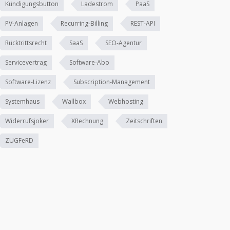
Kündigungsbutton
Ladestrom
PaaS
PV-Anlagen
Recurring-Billing
REST-API
Rücktrittsrecht
SaaS
SEO-Agentur
Servicevertrag
Software-Abo
Software-Lizenz
Subscription-Management
Systemhaus
Wallbox
Webhosting
Widerrufsjoker
XRechnung
Zeitschriften
ZUGFeRD