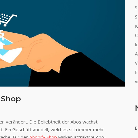
S
S
K
C
l
A
V
E
v
y Shop
ten verändert. Die Beliebtheit der Abos wächst
E
att. Ein Geschäftsmodell, welches sich immer mehr
rache. Für den
Shopify Shop
winken attraktive Abo-