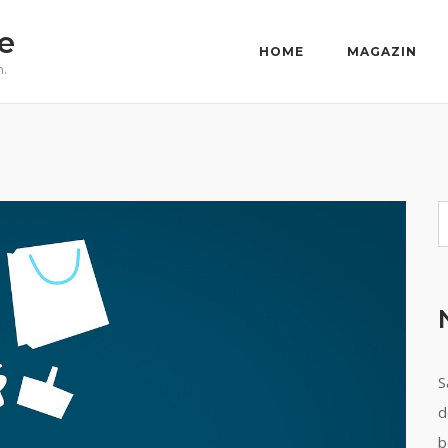
e
HOME
MAGAZIN
n.
S
S
d
b