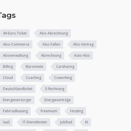
Tags
49-Euro-Ticket
Abo-Abrechnung
Abo-Commerce
Abo-Fallen
Abo-Vertrag
Aboverwaltung
Abrechnung
Auto-Abo
Billing
Büromiete
Carsharing
Cloud
Coaching
Coworking
Deutschlandticket
E-Rechnung
Energieversorger
Energieverträge
Fahrradleasing
Freemium
Hosting
IaaS
IT-Dienstleister
JobRad
KI