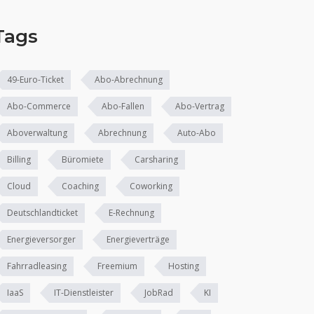
Tags
49-Euro-Ticket
Abo-Abrechnung
Abo-Commerce
Abo-Fallen
Abo-Vertrag
Aboverwaltung
Abrechnung
Auto-Abo
Billing
Büromiete
Carsharing
Cloud
Coaching
Coworking
Deutschlandticket
E-Rechnung
Energieversorger
Energieverträge
Fahrradleasing
Freemium
Hosting
IaaS
IT-Dienstleister
JobRad
KI