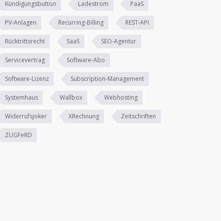
Kündigungsbutton
Ladestrom
PaaS
PV-Anlagen
Recurring-Billing
REST-API
Rücktrittsrecht
SaaS
SEO-Agentur
Servicevertrag
Software-Abo
Software-Lizenz
Subscription-Management
Systemhaus
Wallbox
Webhosting
Widerrufsjoker
XRechnung
Zeitschriften
ZUGFeRD