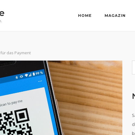
e
HOME
MAGAZIN
n.
 für das Payment
S
S
d
b