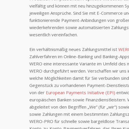
vielfältig und können mit neu hinzugekommenen S
jeweiligen Ansprüche. Sind Sie mit E-Commerce un
funktionierende Payment-Anbindungen von große
wiederkehrenden sowie automatisierten Zahlung
wesentlich vereinfachen.
Ein verhältnismäßig neues Zahlungsmittel ist
WER
Zahlverfahren im Online-Banking und Banking-Apps
WERO eine interessante Variante im Umfeld des 
WERO durchgeführt werden. Verschaffen wir uns i
welche Möglichkeiten damit für Sie verbunden sin
Gegenstück zu vorhandenen Payment-Dienstleistu
von der
European Payments Initiative (EPI)
entwic
europäischen Banken sowie Finanzdienstleistern.
abgeleitet von den Begriffen „We“ (für „wir“) sow
sowie Zahlungen mit einem bestimmten Zahlungsz
WERO-PRO für schnelle sowie bargeldlose Transa
Konto-zu-Konto-Paymentverfahren, das Ihren Kun