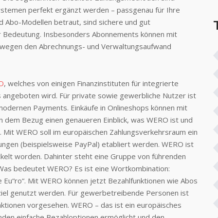
ystemen perfekt ergänzt werden – passgenau für Ihre
d Abo-Modellen betraut, sind sichere und gut
r Bedeutung. Insbesonders Abonnements können mit
swegen den Abrechnungs- und Verwaltungsaufwand
O
, welches von einigen Finanzinstituten für integrierte
 angeboten wird. Für private sowie gewerbliche Nutzer ist
modernen Payments. Einkäufe in Onlineshops können mit
n dem Bezug einen genaueren Einblick, was WERO ist und
d. Mit WERO soll im europäischen Zahlungsverkehrsraum ein
ngen (beispielsweise PayPal) etabliert werden. WERO ist
kelt worden. Dahinter steht eine Gruppe von führenden
 Was bedeutet WERO? Es ist eine Wortkombination:
ie Eu“ro“. Mit WERO können jetzt Bezahlfunktionen wie Abos
iel genutzt werden. Für gewerbetreibende Personen ist
ktionen vorgesehen. WERO – das ist ein europäisches
den einfache Bezahloptionen ermöglicht und den