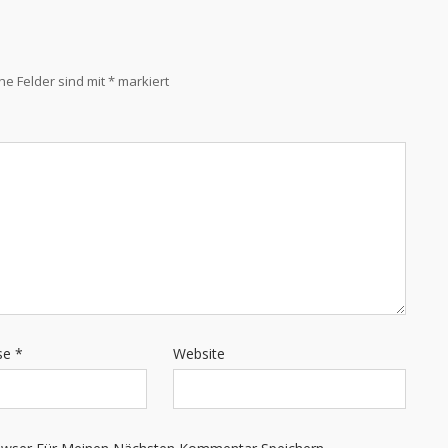
che Felder sind mit
*
markiert
sse
*
Website