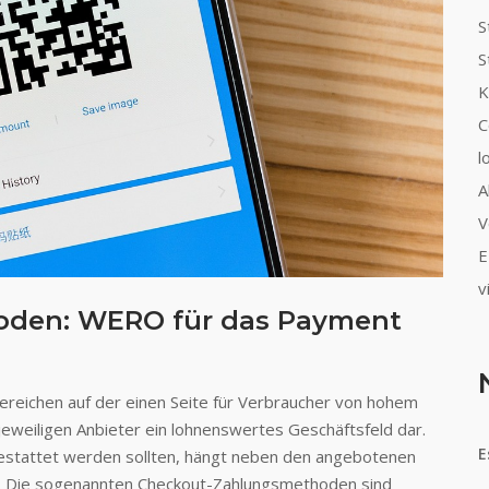
S
S
K
C
l
A
V
E
v
oden: WERO für das Payment
ereichen auf der einen Seite für Verbraucher von hohem
 jeweiligen Anbieter ein lohnenswertes Geschäftsfeld dar.
E
estattet werden sollten, hängt neben den angebotenen
 Die sogenannten Checkout-Zahlungsmethoden sind