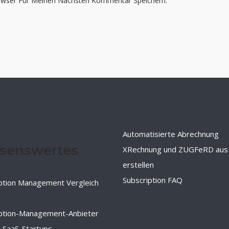
owser Für Meinen Nächsten Kommentar Speichern.
Automatisierte Abrechnung
senswertes
XRechnung und ZUGFeRD aus
erstellen
Subscription FAQ
ption Management Vergleich
iption-Management-Anbieter
-SaaS-Startups