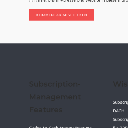
Name, E-Mail-Adresse Und Website In Diesem Br
Subscription-
Wis
Management
Subscri
Features
DACH
Subscr
Order-to-Cash Automatisierung
für B2B