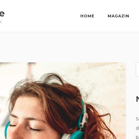
e
HOME
MAGAZIN
n.
S
S
d
b