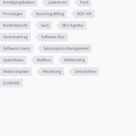
Kündigungsbutton
Ladestrom
PaaS
PV-Anlagen
Recurring-Billing
REST-API
Rücktrittsrecht
SaaS
SEO-Agentur
Servicevertrag
Software-Abo
Software-Lizenz
Subscription-Management
Systemhaus
Wallbox
Webhosting
Widerrufsjoker
XRechnung
Zeitschriften
ZUGFeRD