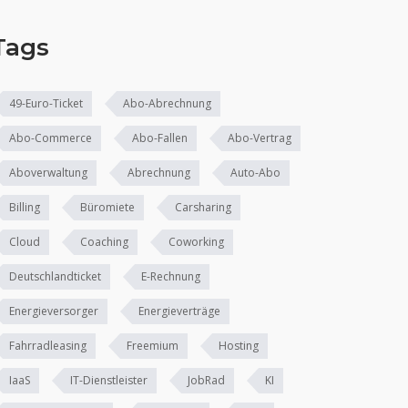
Tags
49-Euro-Ticket
Abo-Abrechnung
Abo-Commerce
Abo-Fallen
Abo-Vertrag
Aboverwaltung
Abrechnung
Auto-Abo
Billing
Büromiete
Carsharing
Cloud
Coaching
Coworking
Deutschlandticket
E-Rechnung
Energieversorger
Energieverträge
Fahrradleasing
Freemium
Hosting
IaaS
IT-Dienstleister
JobRad
KI