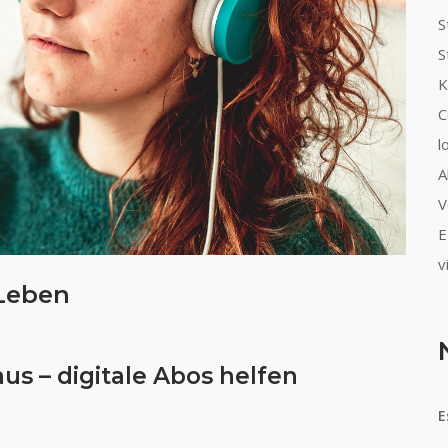
S
S
K
C
l
A
V
E
v
 Leben
us – digitale Abos helfen
E