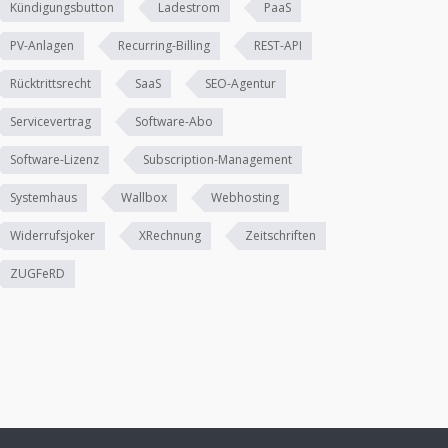
Kündigungsbutton
Ladestrom
PaaS
PV-Anlagen
Recurring-Billing
REST-API
Rücktrittsrecht
SaaS
SEO-Agentur
Servicevertrag
Software-Abo
Software-Lizenz
Subscription-Management
Systemhaus
Wallbox
Webhosting
Widerrufsjoker
XRechnung
Zeitschriften
ZUGFeRD