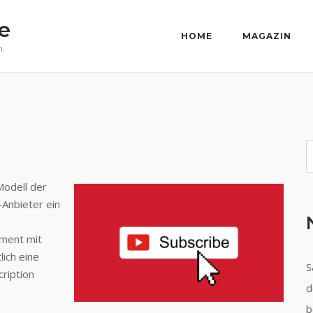
e
HOME
MAGAZIN
n.
S
Modell der
Anbieter ein
n
ement mit
ich eine
S
ription
d
b