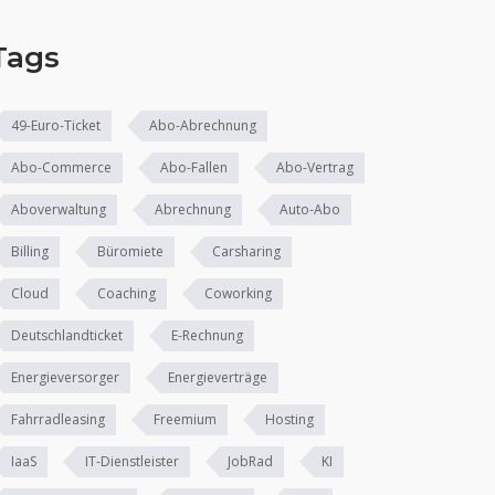
Tags
49-Euro-Ticket
Abo-Abrechnung
Abo-Commerce
Abo-Fallen
Abo-Vertrag
Aboverwaltung
Abrechnung
Auto-Abo
Billing
Büromiete
Carsharing
Cloud
Coaching
Coworking
Deutschlandticket
E-Rechnung
Energieversorger
Energieverträge
Fahrradleasing
Freemium
Hosting
IaaS
IT-Dienstleister
JobRad
KI