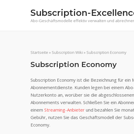
Skip
Subscription-Excellenc
to
content
Abo-Geschäftsmodelle effektiv verwalten und abrechne
Startseite
»
Subscription Wiki
»
Subscription Economy
Subscription Economy
Subscription Economy ist die Bezeichnung für ein 
Abonnementdienste. Kunden legen bei einem Abo-
Nutzerkonto an, worüber sie die abgeschlossene
Abonnements verwalten. Schließen Sie ein Abonn
einem
Streaming-Anbieter
und bezahlen Sie monatl
Gebühr, nutzen Sie das Geschäftsmodell der Subsc
Economy.