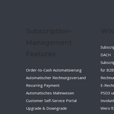
Subscription-
Wis
Management
Subscri
Features
DACH
Subscr
Order-to-Cash Automatisierung
für B2B
Automatischer Rechnungsversand
Rechnu
Recurring Payment
E-Rechn
Automatisches Mahnwesen
PSD3 u
Customer Self-Service Portal
Involun
Upgrade & Downgrade
Wero f