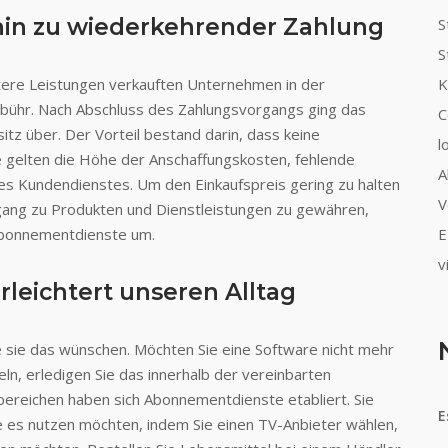
in zu wiederkehrender Zahlung
S
S
tere Leistungen verkauften Unternehmen in der
K
bühr. Nach Abschluss des Zahlungsvorgangs ging das
C
itz über. Der Vorteil bestand darin, dass keine
l
e gelten die Höhe der Anschaffungskosten, fehlende
A
es Kundendienstes. Um den Einkaufspreis gering zu halten
V
ang zu Produkten und Dienstleistungen zu gewähren,
 Abonnementdienste um.
E
v
rleichtert unseren Alltag
ie sie das wünschen. Möchten Sie eine Software nicht mehr
n, erledigen Sie das innerhalb der vereinbarten
bereichen haben sich Abonnementdienste etabliert. Sie
E
ie es nutzen möchten, indem Sie einen TV-Anbieter wählen,