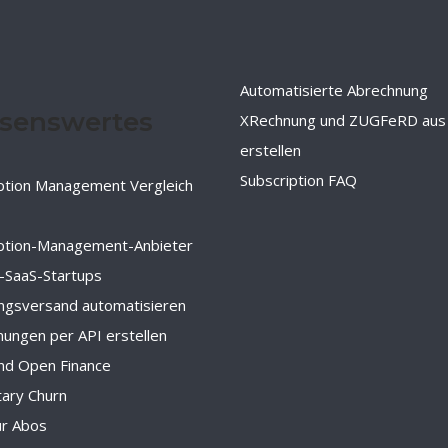
Automatisierte Abrechnung
senswertes
XRechnung und ZUGFeRD aus
erstellen
Subscription FAQ
ption Management Vergleich
iption-Management-Anbieter
-SaaS-Startups
ngsversand automatisieren
ungen per API erstellen
nd Open Finance
tary Churn
ür Abos