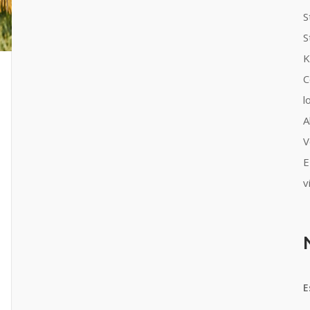
S
S
K
C
l
A
V
E
v
E