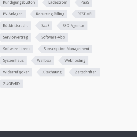
Kündigungsbutton
Ladestrom
PaaS
PV-Anlagen
Recurring-Billing
REST-API
Rücktrittsrecht
SaaS
SEO-Agentur
Servicevertrag
Software-Abo
Software-Lizenz
Subscription-Management
Systemhaus
Wallbox
Webhosting
Widerrufsjoker
XRechnung
Zeitschriften
ZUGFeRD