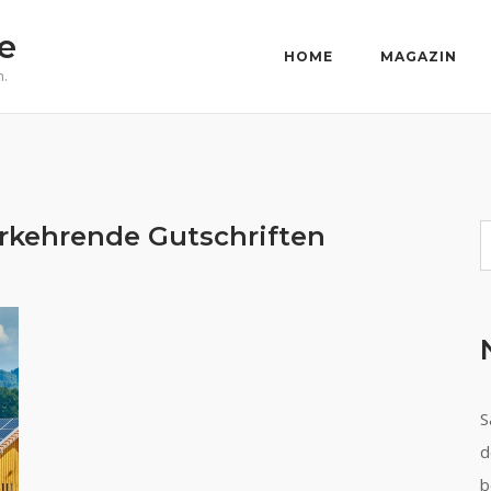
e
HOME
MAGAZIN
n.
rkehrende Gutschriften
S
S
d
b