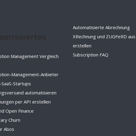
Automatisierte Abrechnung
senswertes
XRechnung und ZUGFeRD aus
erstellen
Subscription FAQ
ption Management Vergleich
iption-Management-Anbieter
-SaaS-Startups
ngsversand automatisieren
ungen per API erstellen
nd Open Finance
tary Churn
ür Abos