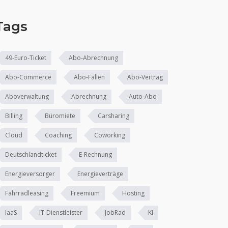
Tags
49-Euro-Ticket
Abo-Abrechnung
Abo-Commerce
Abo-Fallen
Abo-Vertrag
Aboverwaltung
Abrechnung
Auto-Abo
Billing
Büromiete
Carsharing
Cloud
Coaching
Coworking
Deutschlandticket
E-Rechnung
Energieversorger
Energieverträge
Fahrradleasing
Freemium
Hosting
IaaS
IT-Dienstleister
JobRad
KI