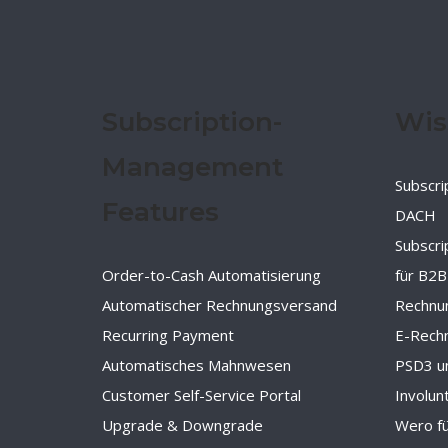
Subscription-
Wis
Management
Subscri
Features
DACH
Subscr
Order-to-Cash Automatisierung
für B2B
Automatischer Rechnungsversand
Rechnu
Recurring Payment
E-Rechn
Automatisches Mahnwesen
PSD3 u
Customer Self-Service Portal
Involun
Upgrade & Downgrade
Wero f