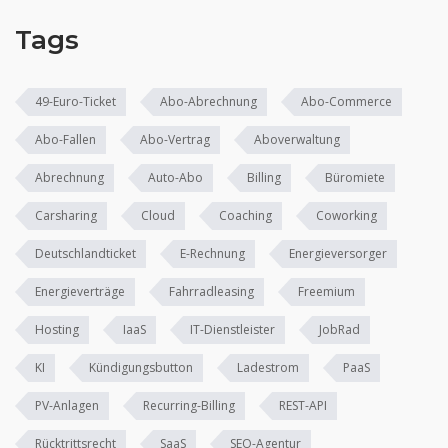
Tags
49-Euro-Ticket
Abo-Abrechnung
Abo-Commerce
Abo-Fallen
Abo-Vertrag
Aboverwaltung
Abrechnung
Auto-Abo
Billing
Büromiete
Carsharing
Cloud
Coaching
Coworking
Deutschlandticket
E-Rechnung
Energieversorger
Energieverträge
Fahrradleasing
Freemium
Hosting
IaaS
IT-Dienstleister
JobRad
KI
Kündigungsbutton
Ladestrom
PaaS
PV-Anlagen
Recurring-Billing
REST-API
Rücktrittsrecht
SaaS
SEO-Agentur