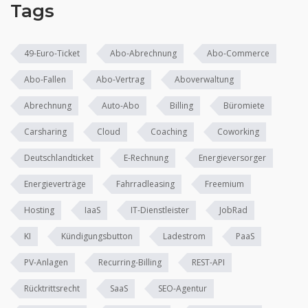
Tags
49-Euro-Ticket
Abo-Abrechnung
Abo-Commerce
Abo-Fallen
Abo-Vertrag
Aboverwaltung
Abrechnung
Auto-Abo
Billing
Büromiete
Carsharing
Cloud
Coaching
Coworking
Deutschlandticket
E-Rechnung
Energieversorger
Energieverträge
Fahrradleasing
Freemium
Hosting
IaaS
IT-Dienstleister
JobRad
KI
Kündigungsbutton
Ladestrom
PaaS
PV-Anlagen
Recurring-Billing
REST-API
Rücktrittsrecht
SaaS
SEO-Agentur