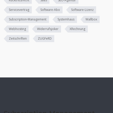
Rücktrittsrecht
SaaS
SEO-Agentur
Servicevertrag
Software-Abo
Software-Lizenz
Subscription-Management
Systemhaus
Wallbox
Webhosting
Widerrufsjoker
XRechnung
Zeitschriften
ZUGFeRD