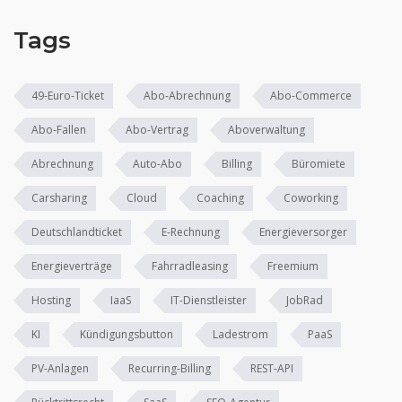
Tags
49-Euro-Ticket
Abo-Abrechnung
Abo-Commerce
Abo-Fallen
Abo-Vertrag
Aboverwaltung
Abrechnung
Auto-Abo
Billing
Büromiete
Carsharing
Cloud
Coaching
Coworking
Deutschlandticket
E-Rechnung
Energieversorger
Energieverträge
Fahrradleasing
Freemium
Hosting
IaaS
IT-Dienstleister
JobRad
KI
Kündigungsbutton
Ladestrom
PaaS
PV-Anlagen
Recurring-Billing
REST-API