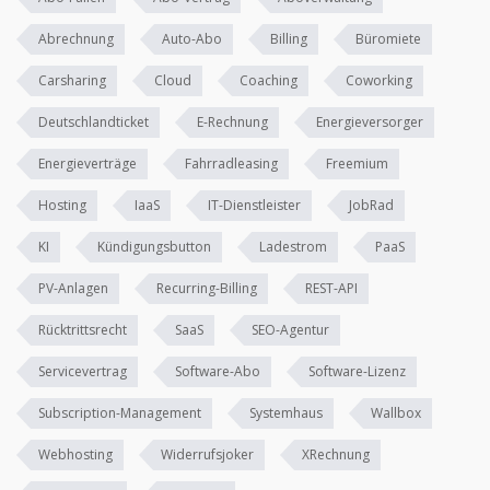
Abrechnung
Auto-Abo
Billing
Büromiete
Carsharing
Cloud
Coaching
Coworking
Deutschlandticket
E-Rechnung
Energieversorger
Energieverträge
Fahrradleasing
Freemium
Hosting
IaaS
IT-Dienstleister
JobRad
KI
Kündigungsbutton
Ladestrom
PaaS
PV-Anlagen
Recurring-Billing
REST-API
Rücktrittsrecht
SaaS
SEO-Agentur
Servicevertrag
Software-Abo
Software-Lizenz
Subscription-Management
Systemhaus
Wallbox
Webhosting
Widerrufsjoker
XRechnung