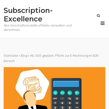
Skip
Subscription-
to
content
Excellence
M
Abo-Geschäftsmodelle effektiv verwalten und
abrechnen.
Startseite
»
Blog
»
Ab 2025 geplant: Pflicht zur E-Rechnung im B2B-
Bereich