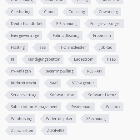
Carsharing
Cloud
Coaching
Coworking
Deutschlandticket
E-Rechnung
Energieversorger
Energieverträge
Fahrradleasing
Freemium
Hosting
IaaS
IT-Dienstleister
JobRad
KI
Kündigungsbutton
Ladestrom
PaaS
PV-Anlagen
Recurring-Billing
REST-API
Rücktrittsrecht
SaaS
SEO-Agentur
Servicevertrag
Software-Abo
Software-Lizenz
Subscription-Management
Systemhaus
Wallbox
Webhosting
Widerrufsjoker
XRechnung
Zeitschriften
ZUGFeRD