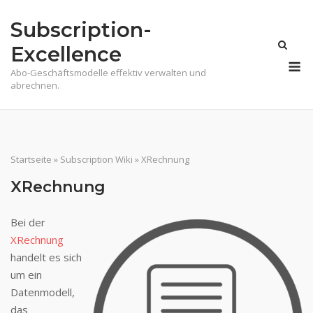
Skip
Subscription-
to
content
Excellence
M
Abo-Geschäftsmodelle effektiv verwalten und
abrechnen.
Startseite
»
Subscription Wiki
»
XRechnung
XRechnung
Bei der
XRechnung
handelt es sich
um ein
Datenmodell,
das