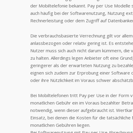
der Mobiltelefonie bekannt. Pay per Use Modelle 
auch häufig bei der Softwarenutzung, Nutzung ex
Rechnerleistung oder dem Zugriff auf Datenbanken
Die verbrauchsbasierte Verrechnung gilt vor allem 
anlassbezogen oder relativ gering ist. Es entst
Nutzer muss sich auch nicht darum kümmern, die
zu halten. Allerdings legen Anbieter oft eine Gru
geringerer als der erwarteten Nutzung zu bezahl
eignen sich zudem zur Erprobung einer Software o
oder ihre Nützlichkeit im Voraus schwer abschätzba
Bei Mobiltelefonen tritt Pay per Use in der Form 
monatlichen Gebühr ein im Voraus bezahlter Betrag
notwendig, wenn dieser aufgebraucht ist. Wertka
Einsatz, bei denen die Kosten für die tatsächliche
monatlichen Gebühren liegen.
Bei Softwarenutzung mit Pay per Use Abrechnung e