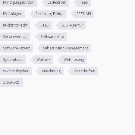
Kündigungsbutton
Ladestrom
PaaS
PV-Anlagen
Recurring-Billing
REST-API
Rücktrittsrecht
SaaS
SEO-Agentur
Servicevertrag
Software-Abo
Software-Lizenz
Subscription-Management
Systemhaus
Wallbox
Webhosting
Widerrufsjoker
XRechnung
Zeitschriften
ZUGFeRD