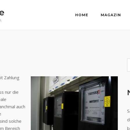
e
HOME
MAGAZIN
n.
S
it Zahlung
s nur die
eale
anchmal auch
S
e
d
sind solche
m Bereich
b