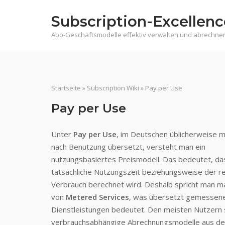
Skip
Subscription-Excellenc
to
content
Abo-Geschäftsmodelle effektiv verwalten und abrechne
Startseite
»
Subscription Wiki
»
Pay per Use
Pay per Use
Unter
Pay per Use
, im Deutschen üblicherweise m
nach Benutzung übersetzt, versteht man ein
nutzungsbasiertes Preismodell. Das bedeutet, das
tatsächliche Nutzungszeit beziehungsweise der r
Verbrauch berechnet wird. Deshalb spricht man m
von
Metered Services
, was übersetzt gemessen
Dienstleistungen bedeutet. Den meisten Nutzern 
verbrauchsabhängige Abrechnungsmodelle aus de