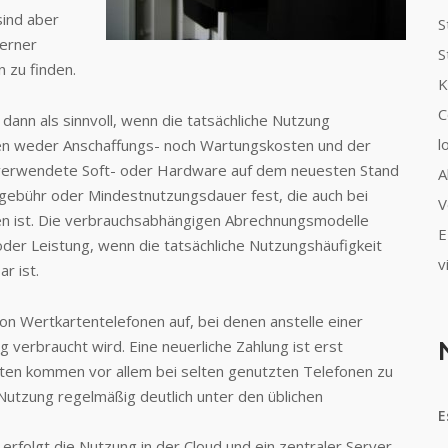
sind aber
S
terner
S
 zu finden.
K
C
dann als sinnvoll, wenn die tatsächliche Nutzung
l
ehen weder Anschaffungs- noch Wartungskosten und der
 verwendete Soft- oder Hardware auf dem neuesten Stand
A
ndgebühr oder Mindestnutzungsdauer fest, die auch bei
V
en ist. Die verbrauchsabhängigen Abrechnungsmodelle
E
der Leistung, wenn die tatsächliche Nutzungshäufigkeit
v
r ist.
von Wertkartentelefonen auf, bei denen anstelle einer
 verbraucht wird. Eine neuerliche Zahlung ist erst
rten kommen vor allem bei selten genutzten Telefonen zu
 Nutzung regelmäßig deutlich unter den üblichen
E
rfolgt die Nutzung in der Cloud und ein zentraler Server