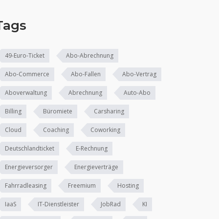
Tags
49-Euro-Ticket
Abo-Abrechnung
Abo-Commerce
Abo-Fallen
Abo-Vertrag
Aboverwaltung
Abrechnung
Auto-Abo
Billing
Büromiete
Carsharing
Cloud
Coaching
Coworking
Deutschlandticket
E-Rechnung
Energieversorger
Energieverträge
Fahrradleasing
Freemium
Hosting
IaaS
IT-Dienstleister
JobRad
KI