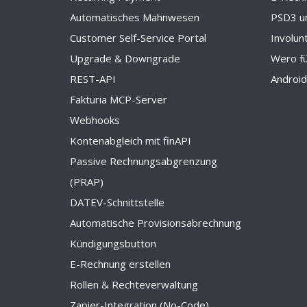
Automatisches Mahnwesen
PSD3 u
Customer Self-Service Portal
Involun
Upgrade & Downgrade
Wero f
REST-API
Androi
Fakturia MCP-Server
Webhooks
Kontenabgleich mit finAPI
Passive Rechnungsabgrenzung
(PRAP)
DATEV-Schnittstelle
Automatische Provisionsabrechnung
Kündigungsbutton
E-Rechnung erstellen
Rollen & Rechteverwaltung
Zapier-Integration (No-Code)