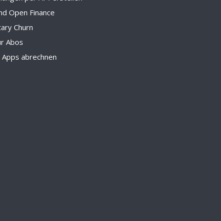
nd Open Finance
tary Churn
ür Abos
d Apps abrechnen