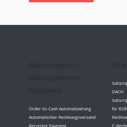
Subscription-
Wis
Management
Subscri
Features
DACH
Subscr
Order-to-Cash Automatisierung
für B2B
Automatischer Rechnungsversand
Rechnu
Recurring Payment
E-Rechn