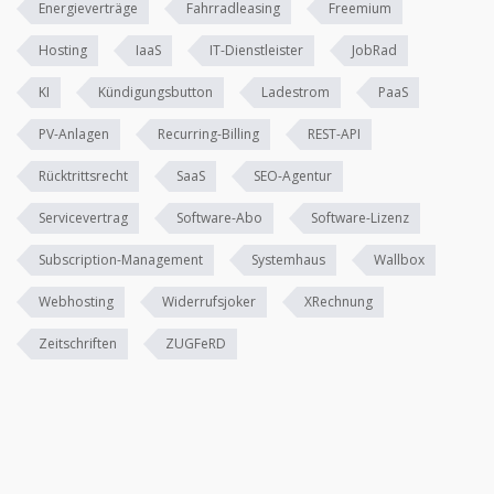
Energieverträge
Fahrradleasing
Freemium
Hosting
IaaS
IT-Dienstleister
JobRad
KI
Kündigungsbutton
Ladestrom
PaaS
PV-Anlagen
Recurring-Billing
REST-API
Rücktrittsrecht
SaaS
SEO-Agentur
Servicevertrag
Software-Abo
Software-Lizenz
Subscription-Management
Systemhaus
Wallbox
Webhosting
Widerrufsjoker
XRechnung
Zeitschriften
ZUGFeRD