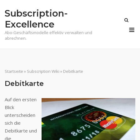
Skip
Subscription-
to
content
Excellence
M
Abo-Geschäftsmodelle effektiv verwalten und
abrechnen.
Startseite
»
Subscription Wiki
»
Debitkarte
Debitkarte
Auf den ersten
Blick
unterscheiden
sich die
Debitkarte und
die