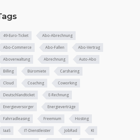
Tags
49-Euro-Ticket
Abo-Abrechnung
Abo-Commerce
Abo-Fallen
Abo-Vertrag
Aboverwaltung
Abrechnung
Auto-Abo
Billing
Büromiete
Carsharing
Cloud
Coaching
Coworking
Deutschlandticket
E-Rechnung
Energieversorger
Energieverträge
Fahrradleasing
Freemium
Hosting
IaaS
IT-Dienstleister
JobRad
KI