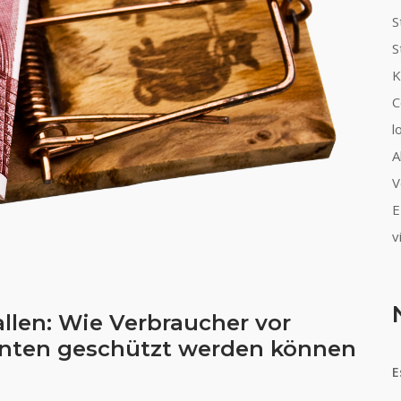
S
S
K
C
l
A
V
E
v
allen: Wie Verbraucher vor
nten geschützt werden können
E