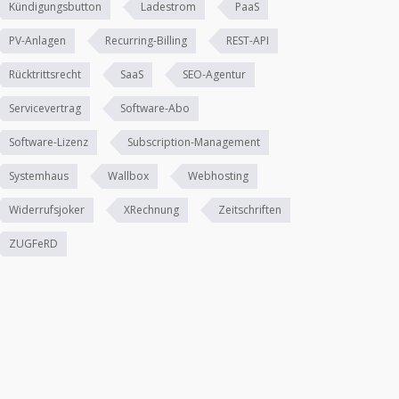
Kündigungsbutton
Ladestrom
PaaS
PV-Anlagen
Recurring-Billing
REST-API
Rücktrittsrecht
SaaS
SEO-Agentur
Servicevertrag
Software-Abo
Software-Lizenz
Subscription-Management
Systemhaus
Wallbox
Webhosting
Widerrufsjoker
XRechnung
Zeitschriften
ZUGFeRD