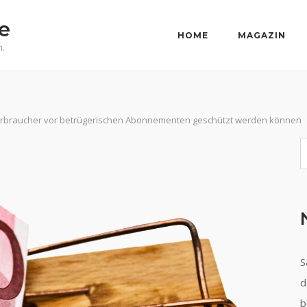
e
HOME
MAGAZIN
n.
 Verbraucher vor betrügerischen Abonnementen geschützt werden können
S
S
d
b